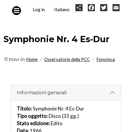
Skip to main content
User
Share
Facebook
Twitter
Email
Log in
Italiano
account
menu
Symphonie Nr. 4 Es-Dur
Ti trovi in:
Home
Osservatorio della PCC
Fonoteca
Informazioni generali
Titolo:
Symphonie Nr. 4 Es-Dur
Tipo oggetto:
Disco (33 gg.)
Stato edizione:
Edito
Data:
1966