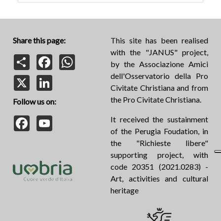
Share this page:
This site has been realised
with the "JANUS" project,
Share
Facebook
WhatsApp
by the Associazione Amici
dell'Osservatorio della Pro
X
LinkedIn
Civitate Christiana and from
the Pro Civitate Christiana.
Follow us on:
Facebook
YouTube
It received the sustainment
of the Perugia Foudation, in
the "Richieste libere"
supporting project, with
code 20351 (2021.0283) -
Art, activities and cultural
heritage