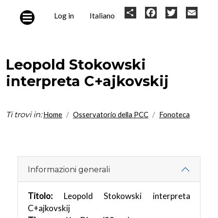
Skip to main content
User
Share
Facebook
Twitter
Email
Log in
Italiano
account
menu
Leopold Stokowski
interpreta C+ajkovskij
Ti trovi in:
Home
Osservatorio della PCC
Fonoteca
Informazioni generali
Titolo:
Leopold Stokowski interpreta
C+ajkovskij