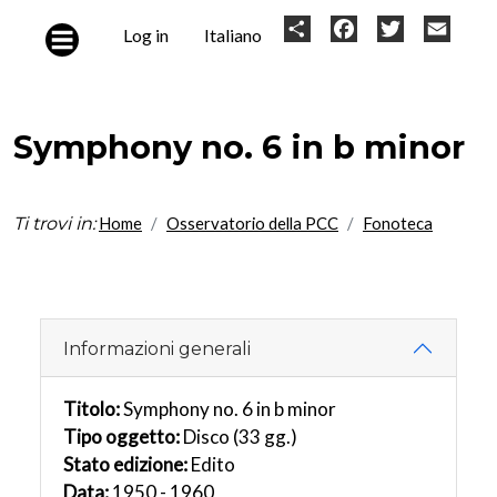
Skip to main content
User
Share
Facebook
Twitter
Email
Log in
Italiano
account
menu
Symphony no. 6 in b minor
Ti trovi in:
Home
Osservatorio della PCC
Fonoteca
Informazioni generali
Titolo:
Symphony no. 6 in b minor
Tipo oggetto:
Disco (33 gg.)
Stato edizione:
Edito
Data:
1950 - 1960