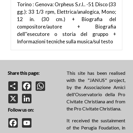
Torino : Genova: Orpheus S.r.l.. -51 Disco (33
gg.): 33 1/3 rpm, Elettrica/analogica, Mono;
12 in. (30 cm.) + Biografia del
compositore/autore + Biografia
dell''esecutore o storia del gruppo +
Informazioni tecniche sulla musica/sul testo
Share this page:
This site has been realised
with the "JANUS" project,
Share
Facebook
WhatsApp
by the Associazione Amici
dell'Osservatorio della Pro
X
LinkedIn
Civitate Christiana and from
the Pro Civitate Christiana.
Follow us on:
Facebook
YouTube
It received the sustainment
of the Perugia Foudation, in