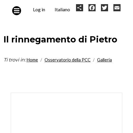
Skip to main content
User
Share
Facebook
Twitter
Email
Log in
Italiano
account
menu
Il rinnegamento di Pietro
Ti trovi in:
Home
Osservatorio della PCC
Galleria