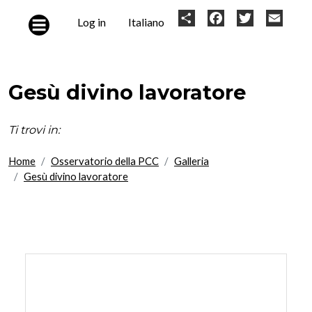
Skip to main content
User
Share
Facebook
Twitter
Email
Log in
Italiano
account
menu
Gesù divino lavoratore
Ti trovi in:
Home
Osservatorio della PCC
Galleria
Gesù divino lavoratore