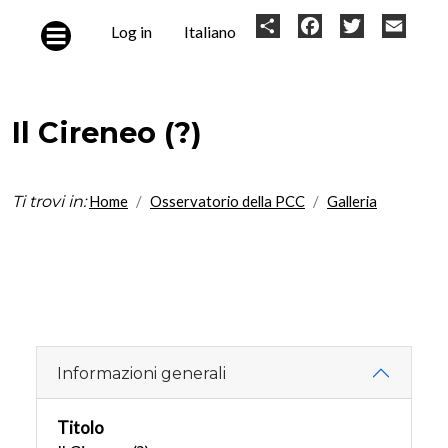
Skip to main content
User
Share
Facebook
Twitter
Email
Log in
Italiano
account
menu
Il Cireneo (?)
Ti trovi in:
Home
Osservatorio della PCC
Galleria
Informazioni generali
Titolo