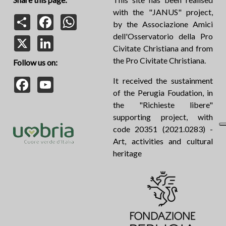
with the "JANUS" project,
Share
Facebook
WhatsApp
by the Associazione Amici
dell'Osservatorio della Pro
X
LinkedIn
Civitate Christiana and from
the Pro Civitate Christiana.
Follow us on:
Facebook
YouTube
It received the sustainment
of the Perugia Foudation, in
the "Richieste libere"
supporting project, with
code 20351 (2021.0283) -
Art, activities and cultural
heritage