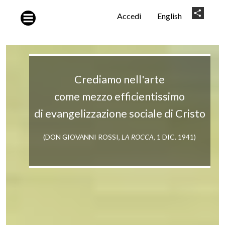
Salta al contenuto principale
User
Share
Accedi
English
account
menu
Crediamo nell'arte
come mezzo efficientissimo
di evangelizzazione sociale di Cristo
(DON GIOVANNI ROSSI,
LA ROCCA
, 1 DIC. 1941)