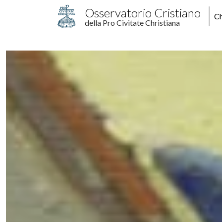
Salta al contenuto principale
M
Osservatorio Cristiano
Ch
della Pro Civitate Christiana
p