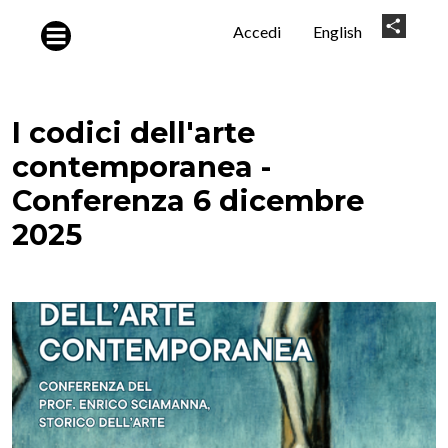
Salta al contenuto principale
User
Share
Accedi
English
account
menu
I codici dell'arte
contemporanea -
Conferenza 6 dicembre
2025