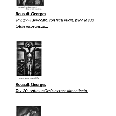
Rouault, Georges
Tav. 19 - l’avvocato, con frasi vuote, grida la sua
totale incoscienza…
Rouault, Georges
Tav. 20 - sotto un Gesù in croce dimenticato.