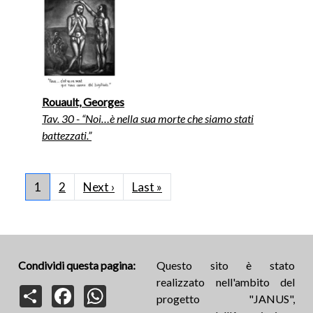
Rouault, Georges
Tav. 30 - “Noi…è nella sua morte che siamo stati
battezzati.”
Paginazione
Pagina successiva
Ultima pagina
1
2
Next ›
Last »
Condividi questa pagina:
Questo sito è stato
realizzato nell'ambito del
Share
Facebook
WhatsApp
progetto "JANUS",