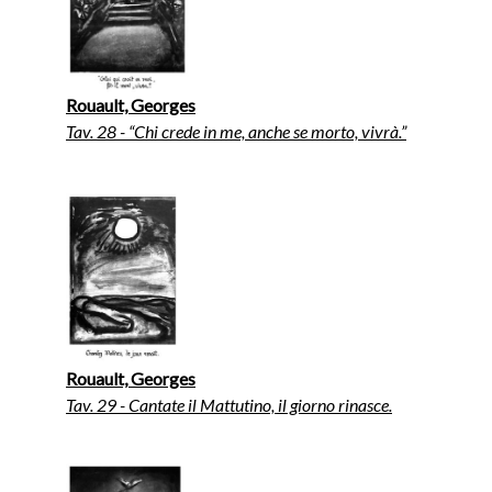
Rouault, Georges
Tav. 28 - “Chi crede in me, anche se morto, vivrà.”
Rouault, Georges
Tav. 29 - Cantate il Mattutino, il giorno rinasce.