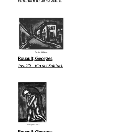
Rouault, Georges
Tav. 23 - Via dei Solitari.
Rouault, Georges