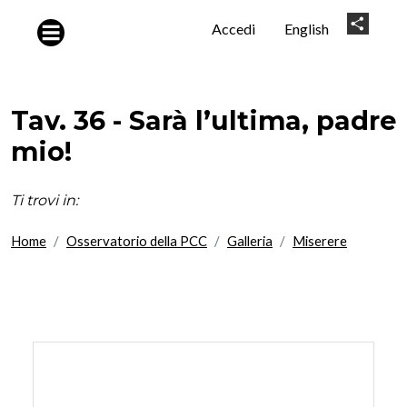
Salta al contenuto principale
User
Share
Accedi
English
account
menu
Tav. 36 - Sarà l’ultima, padre
mio!
Ti trovi in:
Home
Osservatorio della PCC
Galleria
Miserere