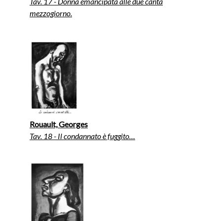
Tav. 17 - Donna emancipata alle due canta
mezzogiorno.
Rouault, Georges
Tav. 18 - Il condannato è fuggito…