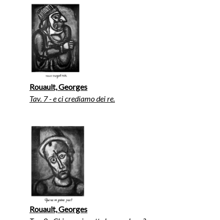
Rouault, Georges
Tav. 7 - e ci crediamo dei re.
Rouault, Georges