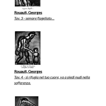
Rouault, Georges
Tav. 3 - sempre flagellato…
Rouault, Georges
Tav. 4 - si rifugia nel tuo cuore, va a piedi nudi nella
sofferenza.