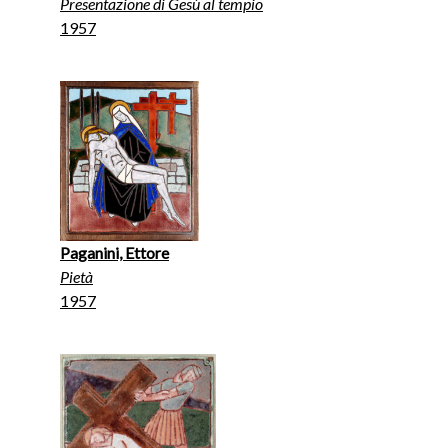
Presentazione di Gesù al tempio
1957
Paganini, Ettore
Pietà
1957