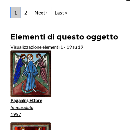
Paginazione
Pagina successiva
Ultima pagina
1
2
Next ›
Last »
Elementi di questo oggetto
Visualizzazione elementi 1 - 19 su 19
Paganini, Ettore
Immacolata
1957