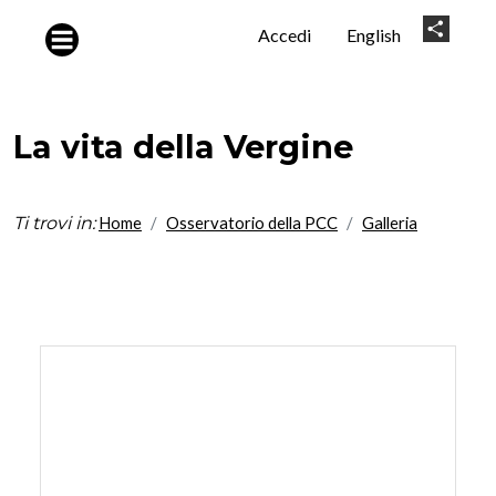
Salta al contenuto principale
User
Share
Accedi
English
account
menu
La vita della Vergine
Ti trovi in:
Home
Osservatorio della PCC
Galleria