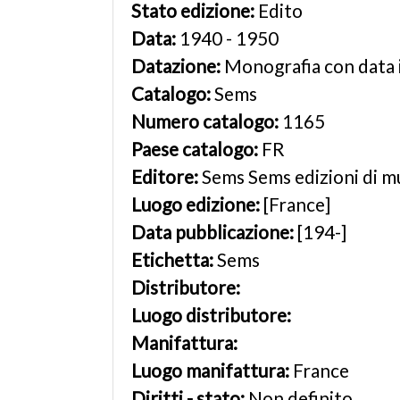
Stato edizione:
Edito
Data:
1940 - 1950
Datazione:
Monografia con data 
Catalogo:
Sems
Numero catalogo:
1165
Paese catalogo:
FR
Editore:
Sems Sems edizioni di m
Luogo edizione:
[France]
Data pubblicazione:
[194-]
Etichetta:
Sems
Distributore:
Luogo distributore:
Manifattura:
Luogo manifattura:
France
Diritti - stato:
Non definito