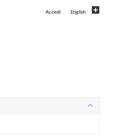
User
Share
Accedi
English
account
menu