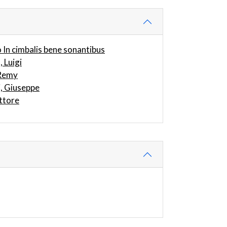
 In cimbalis bene sonantibus
 Luigi
 Remy
, Giuseppe
ttore