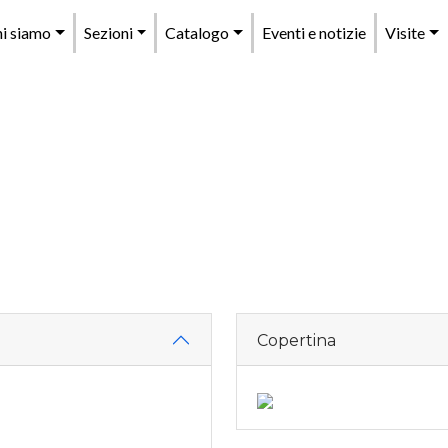
enu
i siamo
Sezioni
Catalogo
Eventi e notizie
Visite
rincipale
Copertina