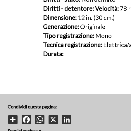
Diritti - detentore:
Velocità:
78 
Dimensione:
12 in. (30 cm.)
Generazione:
Originale
Tipo registrazione:
Mono
Tecnica registrazione:
Elettrica/
Durata:
Condividi questa pagina:
Share
Facebook
WhatsApp
X
LinkedIn
Seguici anche su: