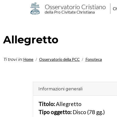
Salta al contenuto principale
M
Osservatorio Cristiano
Ch
della Pro Civitate Christiana
p
Allegretto
Ti trovi in:
Home
Osservatorio della PCC
Fonoteca
Informazioni generali
Titolo:
Allegretto
Tipo oggetto:
Disco (78 gg.)