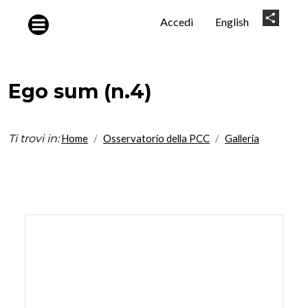
Salta al contenuto principale
User
Share
Accedi
English
account
menu
Ego sum (n.4)
Ti trovi in:
Home
Osservatorio della PCC
Galleria