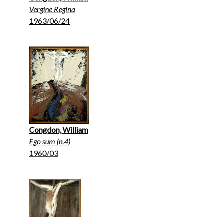
Vergine Regina
1963/06/24
Congdon, William
Ego sum (n.4)
1960/03