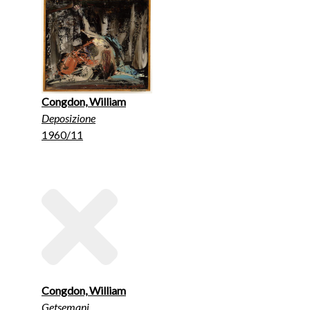
Congdon, William
Deposizione
1960/11
Congdon, William
Getsemani