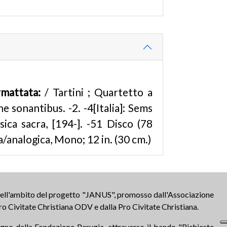
rmattata:
/ Tartini ; Quartetto a
e sonantibus. -2. -4[Italia]: Sems
ica sacra, [194-]. -51 Disco (78
ca/analogica, Mono; 12 in. (30 cm.)
 nell'ambito del progetto "JANUS", promosso dall'Associazione
ro Civitate Christiana ODV e dalla Pro Civitate Christiana.
tegno della Fondazione Perugia, attraverso il bando "Richieste