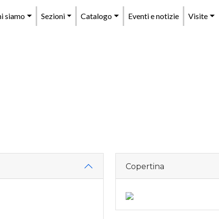
enu
i siamo
Sezioni
Catalogo
Eventi e notizie
Visite
rincipale
Copertina