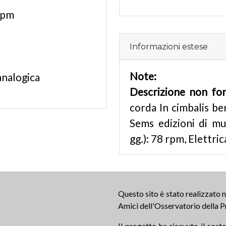
rpm
Informazioni estese
Note:
analogica
Descrizione non fo
corda In cimbalis ben
Sems edizioni di mus
gg.): 78 rpm, Elettri
Questo sito è stato realizzato
Amici dell'Osservatorio della P
Il progetto ha ricevuto il sos