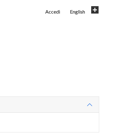
User
Share
Accedi
English
account
menu