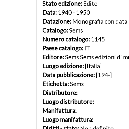
Stato edizione:
Edito
Data:
1940 - 1950
Datazione:
Monografia con data 
Catalogo:
Sems
Numero catalogo:
1145
Paese catalogo:
IT
Editore:
Sems Sems edizioni di m
Luogo edizione:
[Italia]
Data pubblicazione:
[194-]
Etichetta:
Sems
Distributore:
Luogo distributore:
Manifattura:
Luogo manifattura:
Diritti - stato:
Non definito