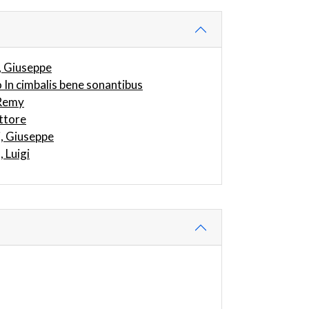
i, Giuseppe
 In cimbalis bene sonantibus
 Remy
ttore
, Giuseppe
 Luigi