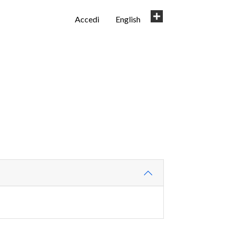
User
Share
Accedi
English
account
menu