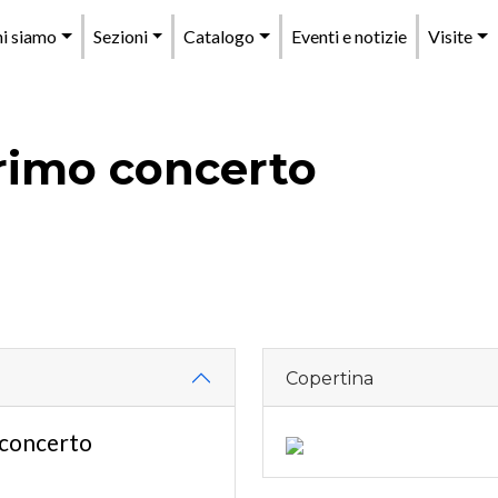
enu
i siamo
Sezioni
Catalogo
Eventi e notizie
Visite
rincipale
rimo concerto
Copertina
 concerto