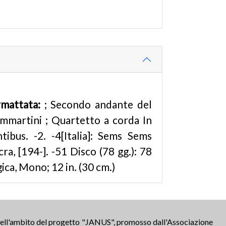
rmattata:
; Secondo andante del
mmartini ; Quartetto a corda In
tibus. -2. -4[Italia]: Sems Sems
cra, [194-]. -51 Disco (78 gg.): 78
ica, Mono; 12 in. (30 cm.)
 nell'ambito del progetto "JANUS", promosso dall'Associazione