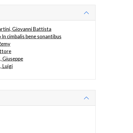
tini, Giovanni Battista
 In cimbalis bene sonantibus
 Remy
ttore
, Giuseppe
 Luigi