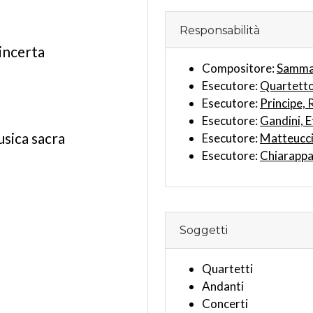
Responsabilità
incerta
Compositore:
Sammar
Esecutore:
Quartetto
Esecutore:
Principe,
Esecutore:
Gandini, E
usica sacra
Esecutore:
Matteucci
Esecutore:
Chiarappa,
Soggetti
Quartetti
Andanti
Concerti