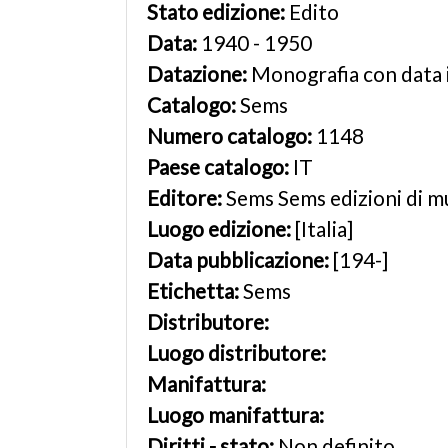
Stato edizione:
Edito
Data:
1940 - 1950
Datazione:
Monografia con data 
Catalogo:
Sems
Numero catalogo:
1148
Paese catalogo:
IT
Editore:
Sems Sems edizioni di m
Luogo edizione:
[Italia]
Data pubblicazione:
[194-]
Etichetta:
Sems
Distributore:
Luogo distributore:
Manifattura:
Luogo manifattura:
Diritti - stato:
Non definito