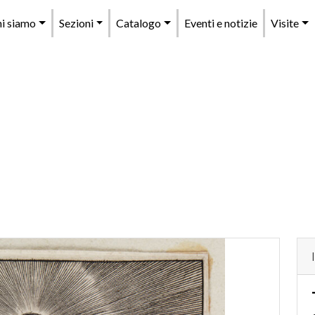
enu
i siamo
Sezioni
Catalogo
Eventi e notizie
Visite
rincipale