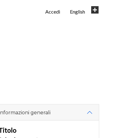
User
Share
Accedi
English
account
menu
Informazioni generali
Titolo