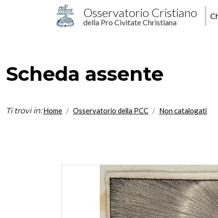
Salta al contenuto principale
M
Osservatorio Cristiano
Ch
della Pro Civitate Christiana
p
Scheda assente
Ti trovi in:
Home
Osservatorio della PCC
Non catalogati