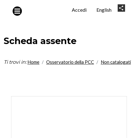
Salta al contenuto principale
User
Share
Accedi
English
account
menu
Scheda assente
Ti trovi in:
Home
Osservatorio della PCC
Non catalogati