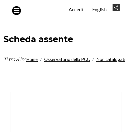
Salta al contenuto principale
User
Share
Accedi
English
account
menu
Scheda assente
Ti trovi in:
Home
Osservatorio della PCC
Non catalogati