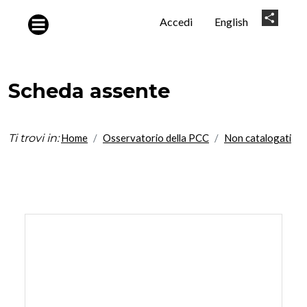
Salta al contenuto principale
User
Share
Accedi
English
account
menu
Scheda assente
Ti trovi in:
Home
Osservatorio della PCC
Non catalogati