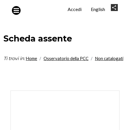
Salta al contenuto principale
User
Share
Accedi
English
account
menu
Scheda assente
Ti trovi in:
Home
Osservatorio della PCC
Non catalogati