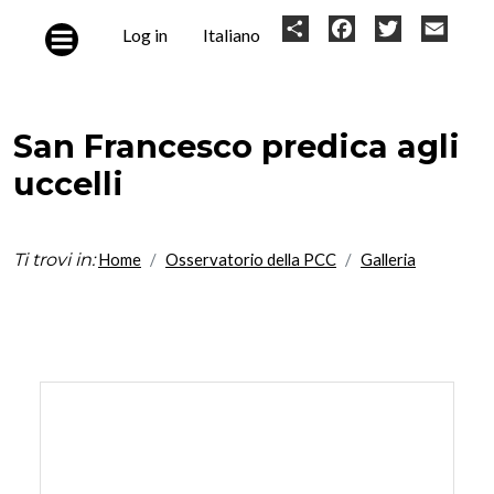
Skip to main content
User
Share
Facebook
Twitter
Email
Log in
Italiano
account
menu
San Francesco predica agli
uccelli
Ti trovi in:
Home
Osservatorio della PCC
Galleria