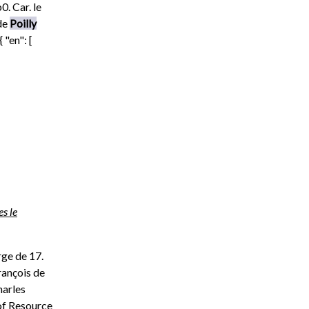
0. Car. le
 de
Poilly
 { "en": [
es le
rge de 17.
rançois de
harles
of Resource