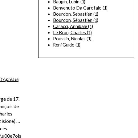
Baugin, Lubin
(1)
Benvenuto Da Garofalo
(1)
Bourdon, Sebastien
(1)
Bourdon, Sébastien
(1)
Caracci, Annibale
(1)
Le Brun, Charles
(1)
Poussin, Nicolas
(1)
Reni Guido
(1)
'Après le
rge de 17.
ançois de
Charles
cisione) …
ces.
n\u00e7ois