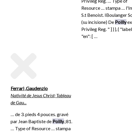
Privileg Reg. … Type of
Resource … stampa … l'
S.t Benoist. IBoulanger S
(su incisione) De
Poilly
ex
Privileg Reg. " ] } }, { "label
"en": [ …
Ferrari ,Gaudenzio
Nativité de Jesus Christ; Tableau
de Gau...
… de 3. pieds 4 pouces. gravé
par Jean Baptiste de
Poilly
.;81.
… Type of Resource … stampa