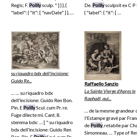
Regis; F.
Poilly
sculp. " ] } }, {
De.
Poilly
sculpsit ex C P R 
"label": { "it": [ "navDate" ] }, …
{ "label": { "it": [ …
su riquadro bdx dell'incisione:
Guido Re...
Raffaello Sanzio
La Sainte Vierge d'Apres le
… … su riquadro bdx
Raphaël, qui...
dell'incisione: Guido Ren Bon.
Pin. E
Poilly
Scul. cum Pr. re.
… de la mesme grandeur 
Fuge dilecte mi. Cant. 8.
l'Estampe gravé par Fran
stemma bdx: … [ " su riquadro
de
Poilly
, retablie par Ch
bdx dell'incisione: Guido Ren
Simonneau. … Type of Re
Bon. Pin. E
Poilly
Scul. cum Pr.