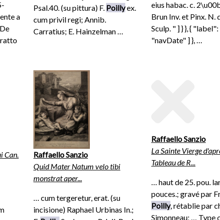
5-
eius habac. c. 2\u00b
Psal.40. (su pittura) F.
Poilly
ex.
ente a
Brun Inv. et Pinx. N.
cum privil regi; Annib.
 De
Sculp. " ] } }, { "label":
Carratius; E. Hainzelman …
tratto
"navDate" ] }, …
Raffaello Sanzio
La Sainte Vierge d'apr
i Can.
Raffaello Sanzio
Tableau de R...
Quid Mater Natum velo tibi
monstrat aper...
… haut de 25. pou. la
pouces.; gravé par F
… cum tergeretur, erat. (su
Poilly
, rétablie par c
um
incisione) Raphael Urbinas In.;
Simonneau; … Type 