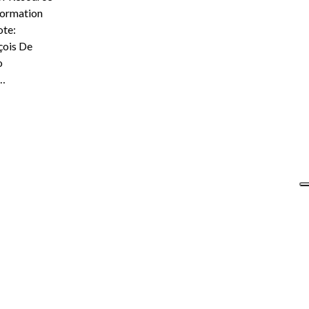
formation
ote:
nçois De
o
 …