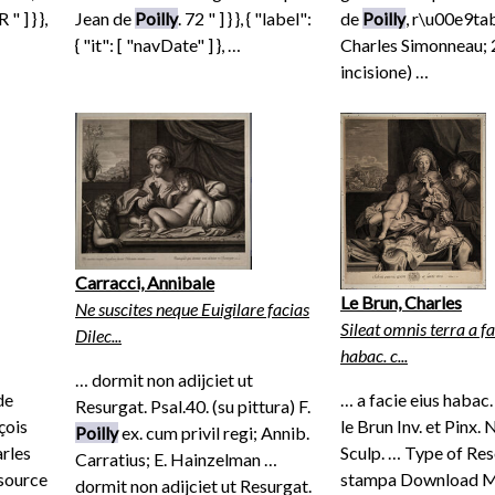
" ] } },
Jean de
Poilly
. 72 " ] } }, { "label":
de
Poilly
, r\u00e9tab
{ "it": [ "navDate" ] }, …
Charles Simonneau; 
incisione) …
Carracci, Annibale
Le Brun, Charles
Ne suscites neque Euigilare facias
Sileat omnis terra a fa
Dilec...
habac. c...
… dormit non adijciet ut
de
… a facie eius habac. 
Resurgat. Psal.40. (su pittura) F.
çois
le Brun Inv. et Pinx. 
Poilly
ex. cum privil regi; Annib.
arles
Sculp. … Type of Re
Carratius; E. Hainzelman …
source
stampa Download M
dormit non adijciet ut Resurgat.