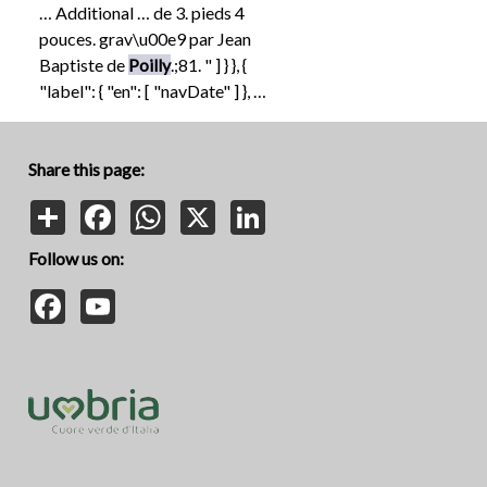
… Additional … de 3. pieds 4
pouces. grav\u00e9 par Jean
Baptiste de
Poilly
.;81. " ] } }, {
"label": { "en": [ "navDate" ] }, …
Share this page:
Share
Facebook
WhatsApp
X
LinkedIn
Follow us on:
Facebook
YouTube