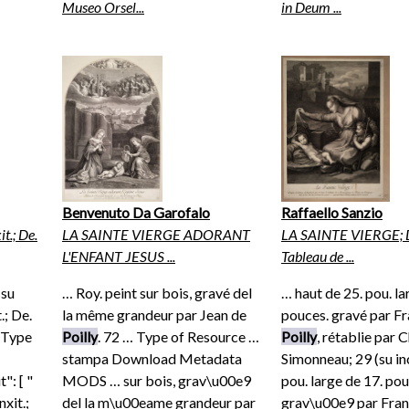
Museo Orsel...
in Deum ...
Benvenuto Da Garofalo
Raffaello Sanzio
t.; De.
LA SAINTE VIERGE ADORANT
LA SAINTE VIERGE; D
L'ENFANT JESUS ...
Tableau de ...
(su
… Roy. peint sur bois, gravé del
… haut de 25. pou. la
.; De.
la même grandeur par Jean de
pouces. gravé par Fr
 Type
Poilly
. 72 … Type of Resource …
Poilly
, rétablie par 
stampa Download Metadata
Simonneau; 29 (su in
": [ "
MODS … sur bois, grav\u00e9
pou. large de 17. pou
xit.;
del la m\u00eame grandeur par
grav\u00e9 par Fra