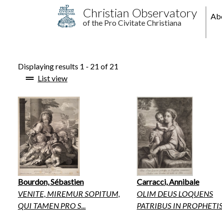
Skip to main content
M
Christian Observatory
Ab
of the Pro Civitate Christiana
pr
Displaying results 1 - 21 of 21
List view
Bourdon, Sébastien
Carracci, Annibale
VENITE, MIREMUR SOPITUM,
OLIM DEUS LOQUENS
QUI TAMEN PRO S...
PATRIBUS IN PROPHETIS:.