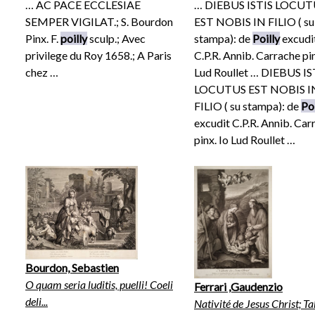
… AC PACE ECCLESIAE
… DIEBUS ISTIS LOCUT
SEMPER VIGILAT.; S. Bourdon
EST NOBIS IN FILIO ( su
Pinx. F.
poilly
sculp.; Avec
stampa): de
Poilly
excudi
privilege du Roy 1658.; A Paris
C.P.R. Annib. Carrache pin
chez …
Lud Roullet … DIEBUS IS
LOCUTUS EST NOBIS I
FILIO ( su stampa): de
Poi
excudit C.P.R. Annib. Car
pinx. Io Lud Roullet …
Bourdon, Sebastien
O quam seria luditis, puelli! Coeli
Ferrari ,Gaudenzio
deli...
Nativité de Jesus Christ; T