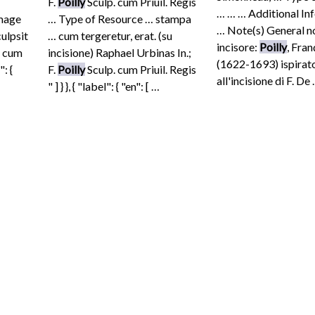
F.
Poilly
Sculp. cum Priuil. Regis
… … … Additional In
Image
… Type of Resource … stampa
… Note(s) General n
culpsit
… cum tergeretur, erat. (su
incisore:
Poilly
, Fra
 cum
incisione) Raphael Urbinas In.;
(1622-1693) ispirat
": {
F.
Poilly
Sculp. cum Priuil. Regis
all'incisione di F. De
" ] } }, { "label": { "en": [ …