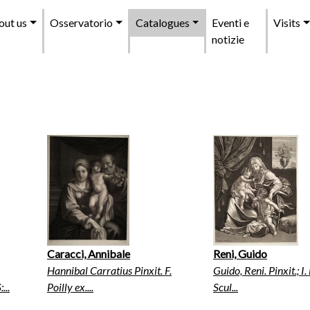
enu
out us
Osservatorio
Catalogues
Eventi e
Visits
incipale
notizie
Caracci, Annibale
Reni, Guido
Hannibal Carratius Pinxit. F.
Guido, Reni. Pinxit.; I
..
Poilly ex....
Scul...