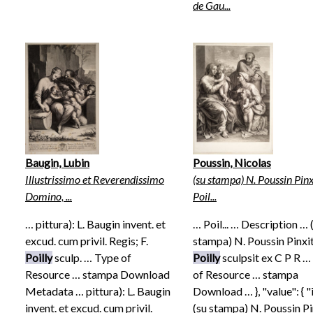
de Gau...
Baugin, Lubin
Poussin, Nicolas
Illustrissimo et Reverendissimo
(su stampa) N. Poussin Pinxi
Domino, ...
Poil...
… pittura): L. Baugin invent. et
… Poil... … Description … 
excud. cum privil. Regis; F.
stampa) N. Poussin Pinxit
Poilly
sculp. … Type of
Poilly
sculpsit ex C P R …
Resource … stampa Download
of Resource … stampa
Metadata … pittura): L. Baugin
Download … }, "value": { "it
invent. et excud. cum privil.
(su stampa) N. Poussin Pin