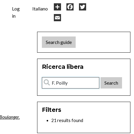
User
Share
Facebook
Twitter
Log
Italiano
in
account
Email
menu
Search guide
Ricerca libera
Filters
. Boulanger.
21 results found