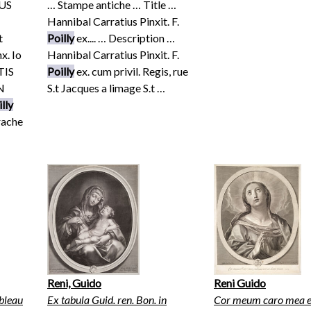
US
… Stampe antiche … Title …
Hannibal Carratius Pinxit. F.
t
Poilly
ex.... … Description …
x. Io
Hannibal Carratius Pinxit. F.
TIS
Poilly
ex. cum privil. Regis, rue
N
S.t Jacques a limage S.t …
lly
rache
Reni, Guido
Reni Guido
ableau
Ex tabula Guid. ren. Bon. in
Cor meum caro mea e