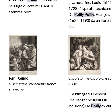
… … note: inc: Louis (164
re. Fuge dilecte mi. Cant. 8.
1728) / ispirato tecnicam
stemma bdx: …
De
Poilly
Poilly
, François
(1622-1693) da un libro 
da …
Reni, Guido
Osculetur me osculo oris su
su riquadro bdx dell'incisione:
1. De...
Guido Re...
… à l'Image S.t Benoist.
IBoulanger Sculpsit (su
incisione) De
Poilly
ex c