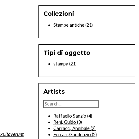
Collezioni
Stampe antiche
(21)
Tipi di oggetto
stampa
(21)
Artists
Raffaello Sanzio
(4)
Reni, Guido
(3)
Carracci, Annibale
(2)
xultaverunt
Ferrari ,Gaudenzio
(2)