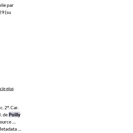
lie par
29 (su
cie eius
c. 2°. Car.
N. de
Poilly
source …
etadata …