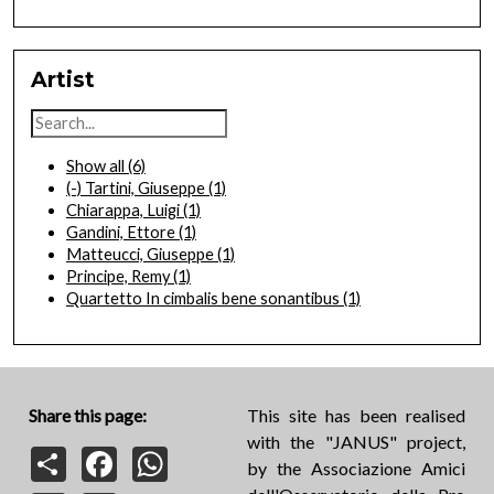
Artist
Show all
(6)
(-)
Tartini, Giuseppe
(1)
Chiarappa, Luigi
(1)
Gandini, Ettore
(1)
Matteucci, Giuseppe
(1)
Principe, Remy
(1)
Quartetto In cimbalis bene sonantibus
(1)
Share this page:
This site has been realised
with the "JANUS" project,
Share
Facebook
WhatsApp
by the Associazione Amici