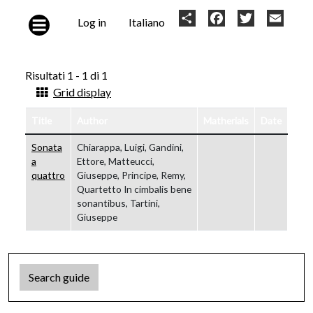
Skip to main content
User
Share
Facebook
Twitter
Email
Log in
Italiano
account
menu
Risultati 1 - 1 di 1
Grid display
Title
Author
Matherials
Date
Sonata
Chiarappa, Luigi, Gandini,
a
Ettore, Matteucci,
quattro
Giuseppe, Principe, Remy,
Quartetto In cimbalis bene
sonantibus, Tartini,
Giuseppe
Search guide